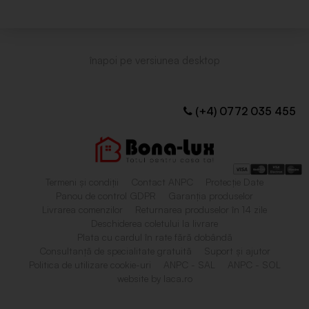
(+4) 0772 035 455
Termeni și condiții
Contact ANPC
Protecție Date
Panou de control GDPR
Garanția produselor
Livrarea comenzilor
Returnarea produselor în 14 zile
Deschiderea coletului la livrare
Plata cu cardul în rate fără dobândă
Consultanță de specialitate gratuită
Suport și ajutor
Politica de utilizare cookie-uri
ANPC - SAL
ANPC - SOL