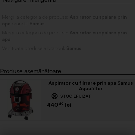
Mergi la categoria de produse:
Aspirator cu spalare prin
apa
brandul
Samus
Mergi la categoria de produse:
Aspirator cu spalare prin
apa
Vezi toate produsele brandul:
Samus
Produse asemănătoare
Aspirator cu filtrare prin apa Samus
Aquafilter
STOC EPUIZAT
440
.49