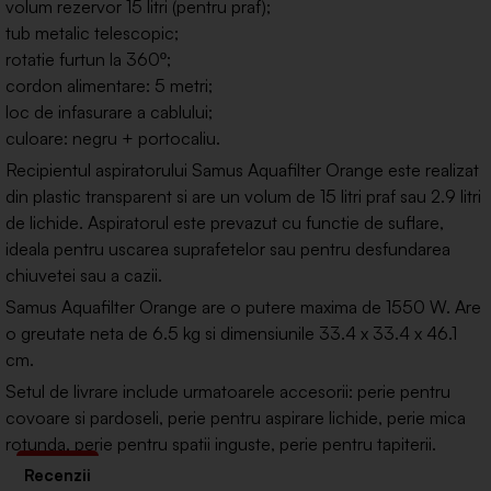
volum rezervor 15 litri (pentru praf);
tub metalic telescopic;
rotatie furtun la 360º;
cordon alimentare: 5 metri;
loc de infasurare a cablului;
culoare: negru + portocaliu.
Recipientul aspiratorului Samus Aquafilter Orange este realizat
din plastic transparent si are un volum de 15 litri praf sau 2.9 litri
de lichide. Aspiratorul este prevazut cu functie de suflare,
ideala pentru uscarea suprafetelor sau pentru desfundarea
chiuvetei sau a cazii.
Samus Aquafilter Orange are o putere maxima de 1550 W. Are
o greutate neta de 6.5 kg si dimensiunile 33.4 x 33.4 x 46.1
cm.
Setul de livrare include urmatoarele accesorii: perie pentru
covoare si pardoseli, perie pentru aspirare lichide, perie mica
rotunda, perie pentru spatii inguste, perie pentru tapiterii.