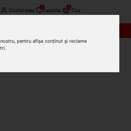
0
0
Contul meu
Favorite
Coș
Vânzări (+4) 0772 035 455
nostru, pentru afișa conținut și reclame
ri.