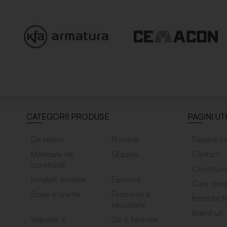
CATEGORII PRODUSE
PAGINI UT
De sezon
Promoții
Despre no
Materiale de
Gradina
Contact
constructii
Construim
Instalatii termice
Electrice
Cum cump
Scule si unelte
Feronerie si
Întrebări 
securitate
Brand-uri
Vopsele si
Usi si ferestre