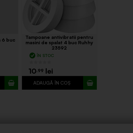
Tampoane antivibratii pentru
a 6 buc
masini de spalat 4 buc Ruhhy
23592
ÎN STOC
10
.99