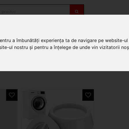
OȚII
DE SEZON
pentru a îmbunătăți experiența ta de navigare pe website-ul 
ni de spalat rufe
te-ul nostru și pentru a înțelege de unde vin vizitatorii noșt
fe