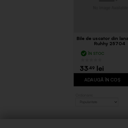
Bile de uscator din lan
Ruhhy 25704
ÎN STOC
33
.49