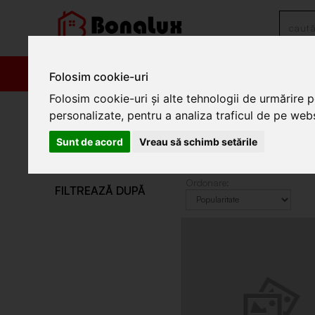
PRODUSE
PROM
Folosim cookie-uri
Folosim cookie-uri și alte tehnologii de urmărire 
/
Electrocasnice
/
Masini de spalat si uscatoare rufe
/
Accesorii masi
personalizate, pentru a analiza traficul de pe websi
Accesorii masini de spalat ru
Sunt de acord
Vreau să schimb setările
Accesorii masini de spalat rufe