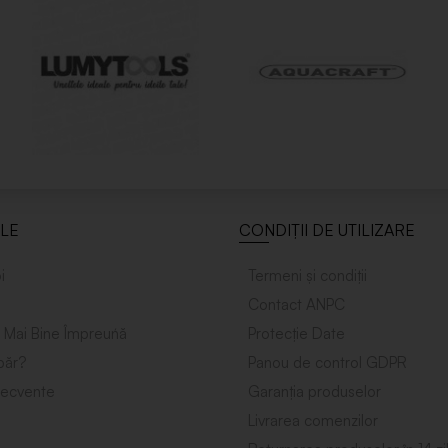
ILE
CONDIȚII DE UTILIZARE
i
Termeni și condiții
Contact ANPC
 Mai Bine Împreuńă
Protecție Date
ăr?
Panou de control GDPR
frecvente
Garanția produselor
Livrarea comenzilor