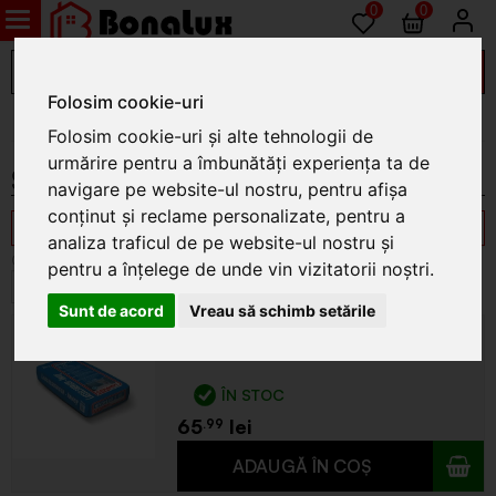
0
0
Folosim cookie-uri
Materiale prafoase
Folosim cookie-uri și alte tehnologii de
urmărire pentru a îmbunătăți experiența ta de
Sape autonivelante
navigare pe website-ul nostru, pentru afișa
conținut și reclame personalizate, pentru a
Filtrează
analiza traficul de pe website-ul nostru și
pentru a înțelege de unde vin vizitatorii noștri.
Sunt de acord
Vreau să schimb setările
Sapa autonivelanta NIVOPLUS 3-
15, 25 KG, KNAUF
ÎN STOC
65
.99