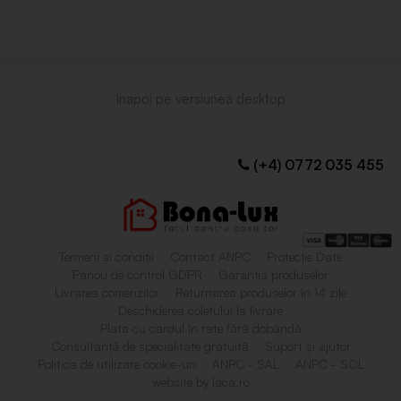
(+4) 0772 035 455
Termeni și condiții
Contact ANPC
Protecție Date
Panou de control GDPR
Garanția produselor
Livrarea comenzilor
Returnarea produselor în 14 zile
Deschiderea coletului la livrare
Plata cu cardul în rate fără dobândă
Consultanță de specialitate gratuită
Suport și ajutor
Politica de utilizare cookie-uri
ANPC - SAL
ANPC - SOL