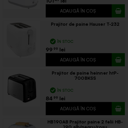
101
.49
Prajitor de paine Hauser T-232
ÎN STOC
99
.99
Prajitor de paine heinner htP-
700BKSS
ÎN STOC
84
.99
HB190AB Prajitor paine 2 felii HB-
190 alb/negru/rosu