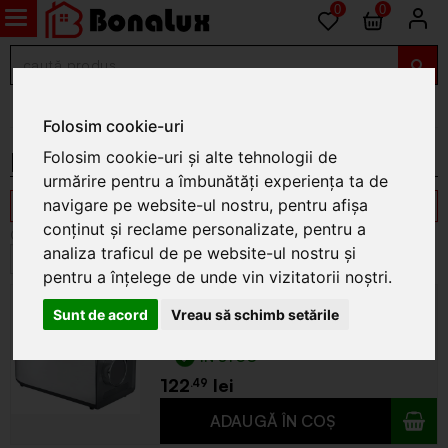
0
0
Aparate de gatit
Folosim cookie-uri
Folosim cookie-uri și alte tehnologii de
Prajitor paine
urmărire pentru a îmbunătăți experiența ta de
navigare pe website-ul nostru, pentru afișa
Filtrează
conținut și reclame personalizate, pentru a
analiza traficul de pe website-ul nostru și
pentru a înțelege de unde vin vizitatorii noștri.
Prajitor paine Samus Toasty
Sunt de acord
Vreau să schimb setările
ÎN STOC
122
.49