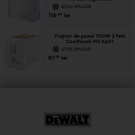
STOC EPUIZAT
116
.99
Prajitor de paine 750W 2 Felii
Cooltouch HG Kp01
STOC EPUIZAT
81
.49