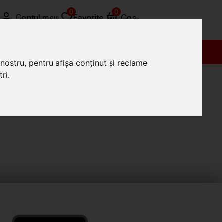
0
0
Contul meu
Favorite
Coș
Vânzări (+4) 0772 035 455
nostru, pentru afișa conținut și reclame
ri.