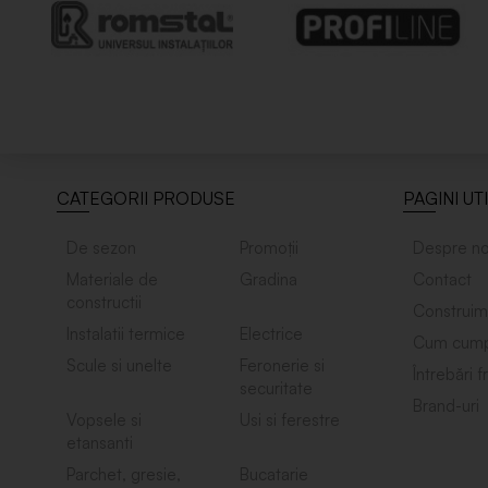
CATEGORII PRODUSE
PAGINI UT
De sezon
Promoții
Despre no
Materiale de
Gradina
Contact
constructii
Construim
Instalatii termice
Electrice
Cum cump
Scule si unelte
Feronerie si
Întrebări 
securitate
Brand-uri
Vopsele si
Usi si ferestre
etansanti
Parchet, gresie,
Bucatarie