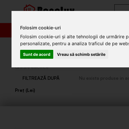
Folosim cookie-uri
PRODUSE
PROM
Folosim cookie-uri și alte tehnologii de urmărire 
/
Gradina
/
Gratare si accesorii
/
Gratare electrice
personalizate, pentru a analiza traficul de pe websi
Gratare electrice
Sunt de acord
Vreau să schimb setările
Gratare electrice
Nu exista produse in a
Preț (Lei)