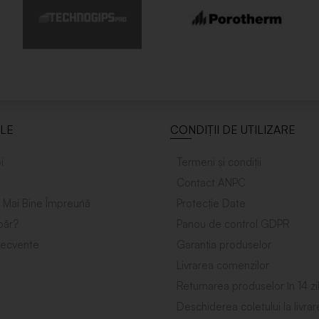
ILE
CONDIȚII DE UTILIZARE
i
Termeni și condiții
Contact ANPC
 Mai Bine Împreuńă
Protecție Date
ăr?
Panou de control GDPR
frecvente
Garanția produselor
Livrarea comenzilor
Returnarea produselor în 14 zi
Deschiderea coletului la livrar