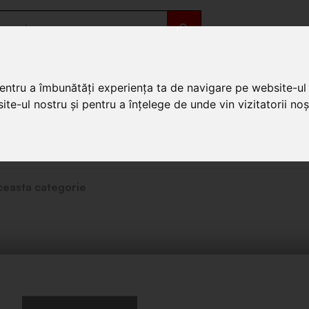
OȚII
DE SEZON
pentru a îmbunătăți experiența ta de navigare pe website-ul 
te-ul nostru și pentru a înțelege de unde vin vizitatorii noșt
ceasta categorie