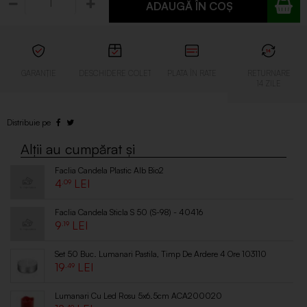
ADAUGĂ ÎN COȘ
Faclia Candela Plastic Alb Bio2
4
.09
Faclia Candela Sticla S 50 (S-98) - 40416
9
.19
Set 50 Buc. Lumanari Pastila, Timp De Ardere 4 Ore 103110
19
.49
Lumanari Cu Led Rosu 5x6.5cm ACA200020