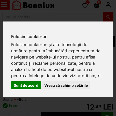
0
0
Lumanari si candele
Folosim cookie-uri
Folosim cookie-uri și alte tehnologii de
urmărire pentru a îmbunătăți experiența ta de
navigare pe website-ul nostru, pentru afișa
conținut și reclame personalizate, pentru a
analiza traficul de pe website-ul nostru și
pentru a înțelege de unde vin vizitatorii noștri.
Faclia Candela plastic BIO 7 Rosu
Sunt de acord
Vreau să schimb setările
Brand
Altele
12
În stoc
.49