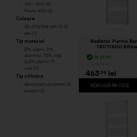
150 - 400 (6)
Peste 400 (2)
Culoare
3D-SYSTEM MAI 10 (1)
alb (7)
Radiator Purmo Ba
Tip material
1807/600 886
3% cupru, 2%
aluminiu, 75% oțel,
ÎN STOC
4,5% plastic (1)
otel (7)
463
.99
Tip utilizare
absorbant umiditate (1)
incalzit (7)