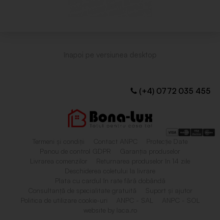
(+4) 0772 035 455
Termeni și condiții
Contact ANPC
Protecție Date
Panou de control GDPR
Garanția produselor
Livrarea comenzilor
Returnarea produselor în 14 zile
Deschiderea coletului la livrare
Plata cu cardul în rate fără dobândă
Consultanță de specialitate gratuită
Suport și ajutor
Politica de utilizare cookie-uri
ANPC - SAL
ANPC - SOL