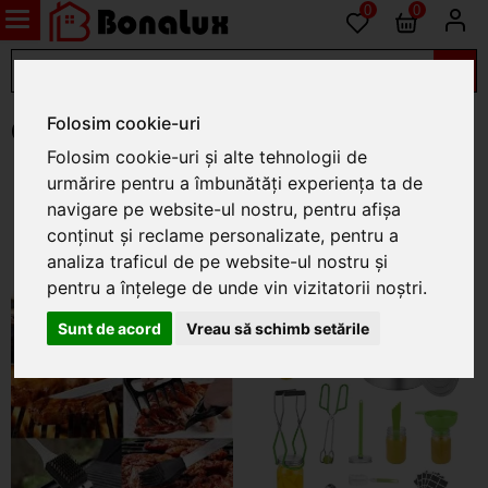
0
0
Folosim cookie-uri
OUTDOOR LIVING PRODUCTS
Folosim cookie-uri și alte tehnologii de
urmărire pentru a îmbunătăți experiența ta de
navigare pe website-ul nostru, pentru afișa
conținut și reclame personalizate, pentru a
analiza traficul de pe website-ul nostru și
pentru a înțelege de unde vin vizitatorii noștri.
Sunt de acord
Vreau să schimb setările