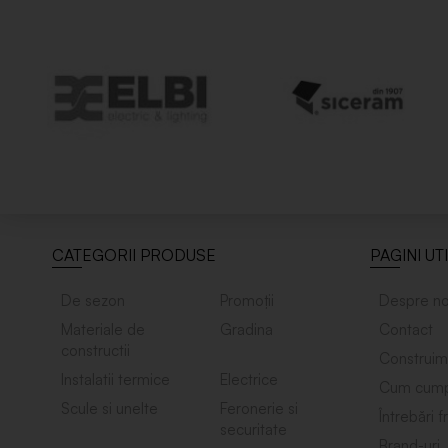
CATEGORII PRODUSE
PAGINI UT
De sezon
Promoții
Despre no
Materiale de
Gradina
Contact
constructii
Construim
Instalatii termice
Electrice
Cum cump
Scule si unelte
Feronerie si
Întrebări 
securitate
Brand-uri