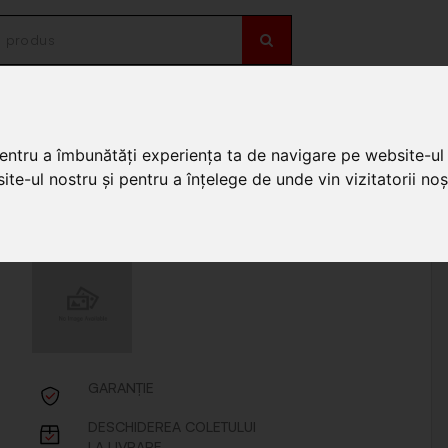
OȚII
DE SEZON
re
/
Accesorii petrecere Altele
/
Baloane aurii "6" 70.5x108.8cm SB-607055
pentru a îmbunătăți experiența ta de navigare pe website-ul 
te-ul nostru și pentru a înțelege de unde vin vizitatorii noșt
8.8cm SB-607055