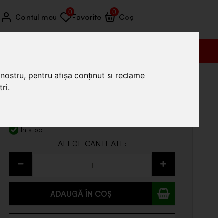
0
0
Contul meu
Favorite
Coș
Vânzări (+4) 0772 035 455
nostru, pentru afișa conținut și reclame
ri.
13
.99
Prețul include TVA
În stoc
ADAUGĂ ÎN COȘ