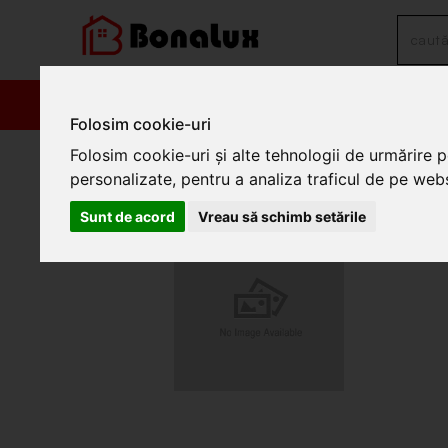
PRODUSE
PROM
Folosim cookie-uri
/
Decoratiuni interioare
/
Accesorii petrecere
/
Accesorii petrece
Folosim cookie-uri și alte tehnologii de urmărire 
personalizate, pentru a analiza traficul de pe websi
Baloane aurii "6" 70.5x10
Sunt de acord
Vreau să schimb setările