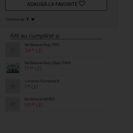
ADAUGĂ LA FAVORITE
Set Baloane Party 17912
34
.99
Set Baloane Party 23pcs 17865
17
.49
Lumanari Numerice 8
1
.99
Set Baloane 626523
50
.83