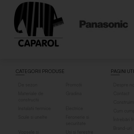
CATEGORII PRODUSE
PAGINI UT
De sezon
Promoții
Despre no
Materiale de
Gradina
Contact
constructii
Construim
Instalatii termice
Electrice
Cum cump
Scule si unelte
Feronerie si
Întrebări 
securitate
Brand-uri
Vopsele si
Usi si ferestre