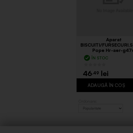
Aparat
BISCUITI/FURSECURI,
Pope Hr-aer-g47
ÎN STOC
46
.49