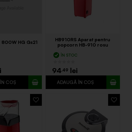
HB910RS Aparat pentru
r 800W HG Gs21
popcorn HB-910 rosu
ÎN STOC
94
.49