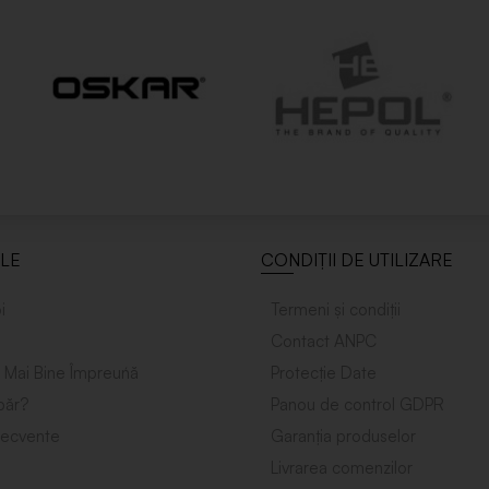
ILE
CONDIȚII DE UTILIZARE
i
Termeni și condiții
Contact ANPC
 Mai Bine Împreuńă
Protecție Date
ăr?
Panou de control GDPR
frecvente
Garanția produselor
Livrarea comenzilor