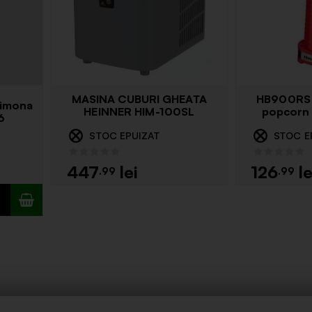
MASINA CUBURI GHEATA
HB900RS 
Simona
HEINNER HIM-100SL
popcorn
6
STOC EPUIZAT
STOC E
447
126
.99
.99