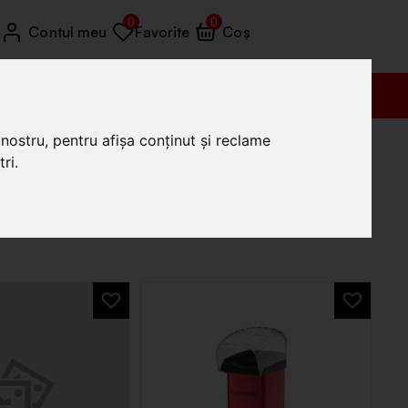
0
0
Contul meu
Favorite
Coș
Vânzări (+4) 0772 035 455
nostru, pentru afișa conținut și reclame
ri.