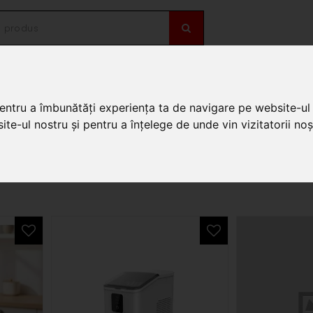
OȚII
DE SEZON
pentru a îmbunătăți experiența ta de navigare pe website-ul 
te-ul nostru și pentru a înțelege de unde vin vizitatorii noșt