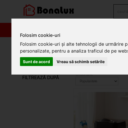
PRODUSE
PROM
Folosim cookie-uri
/
Electrocasnice
/
Aparate de gatit
/
Aparate pentru desert
Folosim cookie-uri și alte tehnologii de urmărire 
personalizate, pentru a analiza traficul de pe websi
Aparate pentru desert
Sunt de acord
Vreau să schimb setările
Aparate pentru desert