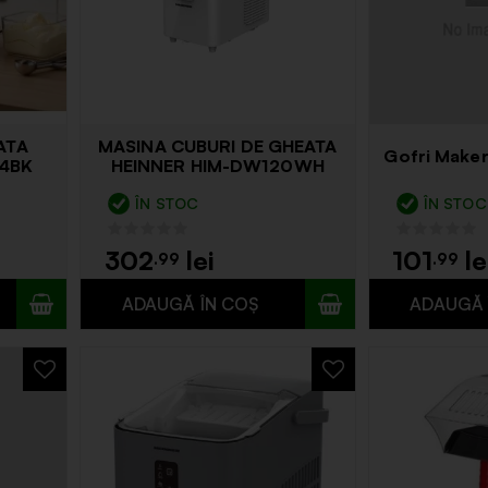
ATA
MASINA CUBURI DE GHEATA
Gofri Make
14BK
HEINNER HIM-DW120WH
ÎN STOC
ÎN STOC
302
101
.99
.99